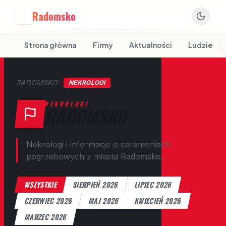
Radomsko
R
Strona główna
Firmy
Aktualności
Ludzie
RADOMSKO
NEKROLOGI
NEKROLOGI
RADOMSKO
Nekrologi i informacje o ceremoniach
pogrzebowych z miasta Radomsko.
WSZYSTKIE
SIERPIEŃ 2026
LIPIEC 2026
CZERWIEC 2026
MAJ 2026
KWIECIEŃ 2026
MARZEC 2026