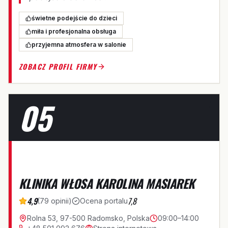
świetne podejście do dzieci
miła i profesjonalna obsługa
przyjemna atmosfera w salonie
ZOBACZ PROFIL FIRMY
05
K
KLINIKA WŁOSA KAROLINA MASIAREK
4,9
7,8
(
79
opinii
)
Ocena portalu
Rolna 53, 97-500 Radomsko, Polska
09:00–14:00