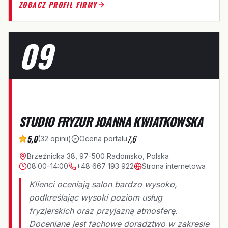
ZOBACZ PROFIL FIRMY
09
S
STUDIO FRYZUR JOANNA KWIATKOWSKA
5,0
7,6
(
32
opinii
)
Ocena portalu
Brzeźnicka 38, 97-500 Radomsko, Polska
08:00–14:00
+48 667 193 922
Strona internetowa
Klienci oceniają salon bardzo wysoko,
podkreślając wysoki poziom usług
fryzjerskich oraz przyjazną atmosferę.
Doceniane jest fachowe doradztwo w zakresie