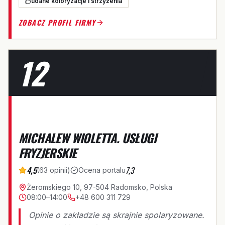
udane koloryzacje i strzyżenia
ZOBACZ PROFIL FIRMY
12
M
MICHALEW WIOLETTA. USŁUGI
FRYZJERSKIE
4,5
7,3
(
63
opinii
)
Ocena portalu
Żeromskiego 10, 97-504 Radomsko, Polska
08:00–14:00
+48 600 311 729
Opinie o zakładzie są skrajnie spolaryzowane.