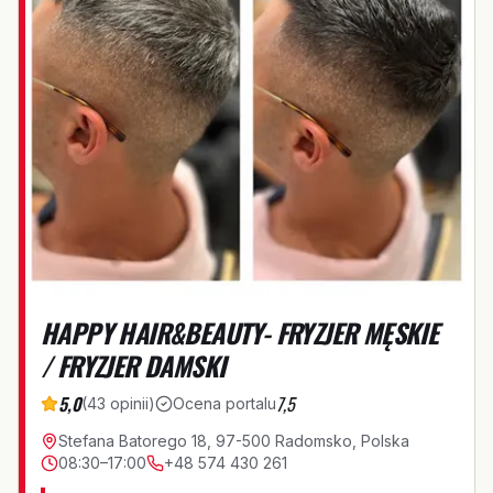
HAPPY HAIR&BEAUTY- FRYZJER MĘSKIE
/ FRYZJER DAMSKI
5,0
7,5
(
43
opinii
)
Ocena portalu
Stefana Batorego 18, 97-500 Radomsko, Polska
08:30–17:00
+48 574 430 261