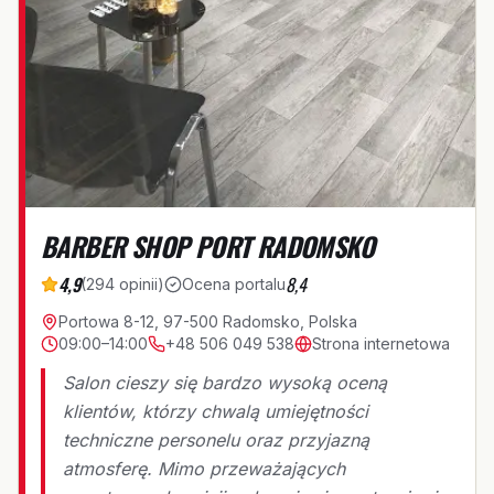
BARBER SHOP PORT RADOMSKO
4,9
8,4
(
294
opinii
)
Ocena portalu
Portowa 8-12, 97-500 Radomsko, Polska
09:00–14:00
+48 506 049 538
Strona internetowa
Salon cieszy się bardzo wysoką oceną
klientów, którzy chwalą umiejętności
techniczne personelu oraz przyjazną
atmosferę. Mimo przeważających