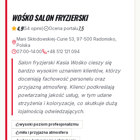
WOŚKO SALON FRYZJERSKI
4,9
7,5
(
54
opinii
)
Ocena portalu
Marii Skłodowskiej-Curie 53, 97-500 Radomsko,
Polska
07:00–14:00
+48 512 121 094
Salon fryzjerski Kasia Wośko cieszy się
bardzo wysokim uznaniem klientów, którzy
doceniają fachowość personelu oraz
przyjazną atmosferę. Klienci podkreślają
powtarzalną jakość usług, w tym udane
strzyżenia i koloryzacje, co skutkuje dużą
lojalnością odwiedzających.
wysoki poziom profesjonalizmu
miła i przyjazna atmosfera