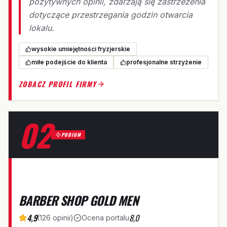
pozytywnych opinii, zdarzają się zastrzeżenia
dotyczące przestrzegania godzin otwarcia
lokalu.
wysokie umiejętności fryzjerskie
miłe podejście do klienta
profesjonalne strzyżenie
ZOBACZ PROFIL FIRMY
02
PODIUM
B
BARBER SHOP GOLD MEN
4,9
8,0
(
126
opinii
)
Ocena portalu