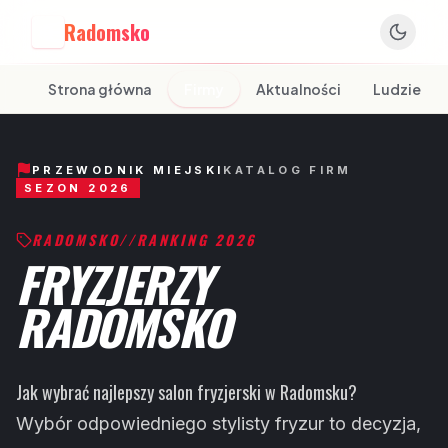
Radomsko
R
Strona główna
Firmy
Aktualności
Ludzie
PRZEWODNIK MIEJSKI
KATALOG FIRM
SEZON 2026
RADOMSKO
//
RANKING 2026
FRYZJERZY
RADOMSKO
Jak wybrać najlepszy salon fryzjerski w Radomsku?
Wybór odpowiedniego stylisty fryzur to decyzja,