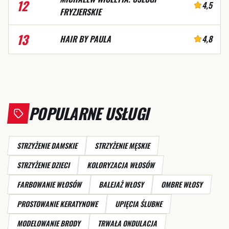
12
4,5
FRYZJERSKIE
13
HAIR BY PAULA
4,8
POPULARNE USŁUGI
STRZYŻENIE DAMSKIE
STRZYŻENIE MĘSKIE
STRZYŻENIE DZIECI
KOLORYZACJA WŁOSÓW
FARBOWANIE WŁOSÓW
BALEJAŻ WŁOSY
OMBRE WŁOSY
PROSTOWANIE KERATYNOWE
UPIĘCIA ŚLUBNE
MODELOWANIE BRODY
TRWAŁA ONDULACJA