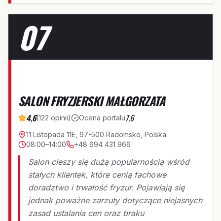
07
S
SALON FRYZJERSKI MAŁGORZATA
4,6
7,6
(
122
opinii
)
Ocena portalu
11 Listopada 11E, 97-500 Radomsko, Polska
08:00–14:00
+48 694 431 966
Salon cieszy się dużą popularnością wśród
stałych klientek, które cenią fachowe
doradztwo i trwałość fryzur. Pojawiają się
jednak poważne zarzuty dotyczące niejasnych
zasad ustalania cen oraz braku