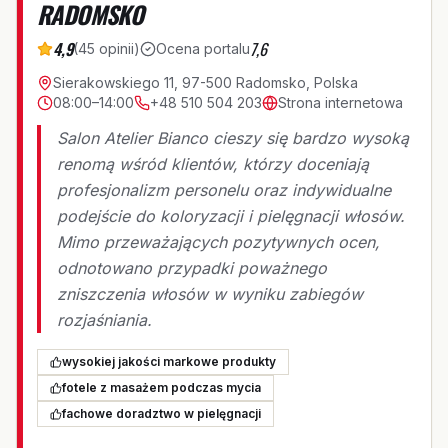
RADOMSKO
4,9
7,6
(
45
opinii
)
Ocena portalu
Sierakowskiego 11, 97-500 Radomsko, Polska
08:00–14:00
+48 510 504 203
Strona internetowa
Salon Atelier Bianco cieszy się bardzo wysoką
renomą wśród klientów, którzy doceniają
profesjonalizm personelu oraz indywidualne
podejście do koloryzacji i pielęgnacji włosów.
Mimo przeważających pozytywnych ocen,
odnotowano przypadki poważnego
zniszczenia włosów w wyniku zabiegów
rozjaśniania.
wysokiej jakości markowe produkty
fotele z masażem podczas mycia
fachowe doradztwo w pielęgnacji