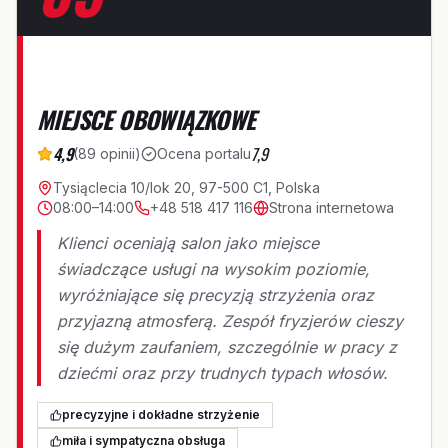
M
MIEJSCE OBOWIĄZKOWE
4,9
7,9
(
89
opinii
)
Ocena portalu
Tysiąclecia 10/lok 20, 97-500 C1, Polska
08:00–14:00
+48 518 417 116
Strona internetowa
Klienci oceniają salon jako miejsce
świadczące usługi na wysokim poziomie,
wyróżniające się precyzją strzyżenia oraz
przyjazną atmosferą. Zespół fryzjerów cieszy
się dużym zaufaniem, szczególnie w pracy z
dziećmi oraz przy trudnych typach włosów.
precyzyjne i dokładne strzyżenie
miła i sympatyczna obsługa