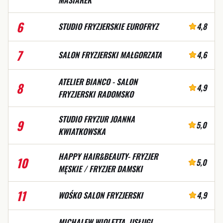
6
STUDIO FRYZJERSKIE EUROFRYZ
4,8
7
SALON FRYZJERSKI MAŁGORZATA
4,6
ATELIER BIANCO - SALON
8
4,9
FRYZJERSKI RADOMSKO
STUDIO FRYZUR JOANNA
9
5,0
KWIATKOWSKA
HAPPY HAIR&BEAUTY- FRYZJER
10
5,0
MĘSKIE / FRYZJER DAMSKI
11
WOŚKO SALON FRYZJERSKI
4,9
MICHALEW WIOLETTA. USŁUGI