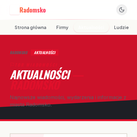
Radomsko
R
Strona główna
Firmy
Aktualności
Ludzie
RADOMSKO
AKTUALNOŚCI
TOR WIADOMOŚCI
AKTUALNOŚCI
—
RADOMSKO
Najnowsze wiadomości, wydarzenia i informacje z
miasta Radomsko.