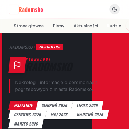
Radomsko
R
Strona główna
Firmy
Aktualności
Ludzie
RADOMSKO
NEKROLOGI
NEKROLOGI
RADOMSKO
Nekrologi i informacje o ceremoniach
pogrzebowych z miasta Radomsko.
WSZYSTKIE
SIERPIEŃ 2026
LIPIEC 2026
CZERWIEC 2026
MAJ 2026
KWIECIEŃ 2026
MARZEC 2026