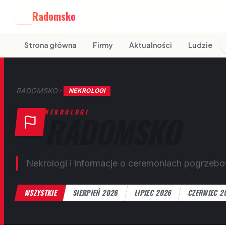
Radomsko
R
Strona główna
Firmy
Aktualności
Ludzie
RADOMSKO
NEKROLOGI
NEKROLOGI
RADOMSKO
Nekrologi i informacje o ceremoniach pogrzeb
WSZYSTKIE
SIERPIEŃ 2026
LIPIEC 2026
CZERWIEC 2