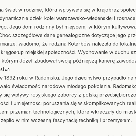
na świat w rodzinie, która wpisywała się w krajobraz sp
ę dynamicznie dzięki kolei warszawsko-wiedeńskiej i rosn
go. Jego dom rodzinny był miejscem, w którym kultywowa
. Choć szczegółowe dane genealogiczne dotyczące jego prz
arze, wiadomo, że rodzina Kotarbów należała do lokalnej 
 kręgosłup miejskiej społeczności. Wychowanie w duchu sz
a którym Józef zbudował swoją późniejszą karierę zawodo
ństwo
ę w 1892 roku w Radomsku. Jego dzieciństwo przypadło na
owało świadomość narodową młodego pokolenia. Radomsko
y się wpływy rosyjskiego zaborcy z polską przedsiębiorczo
ści i umiejętności poruszania się w skomplikowanych real
dkiem przemian technologicznych, które wkraczały do mias
epiło w nim wczesną fascynację techniką i przemysłem.