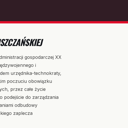
MSZCZAŃSKIEJ
administracji gospodarczej XX
iędzywojennego i
ładem urzędnika-technokraty,
okim poczuciu obowiązku
ch, przez całe życie
o podejście do zarządzania
waniami odbudowy
skiego zaplecza