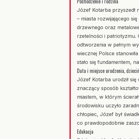
Pochodzenie i rodzina
Józef Kotarba przyszedł 
– miasta rozwijającego si
drzewnego oraz metalowe
rzetelności i patriotyzmu
odtworzenia w pełnym wymi
wiecznej Polsce stanowiła
stało się fundamentem, n
Data i miejsce urodzenia, dzieci
Józef Kotarba urodził si
znaczący sposób kształt
miastem, w którym ścierał
środowisku uczyło zaradno
chłopiec, Józef był świa
co prawdopodobnie zaszcz
Edukacja