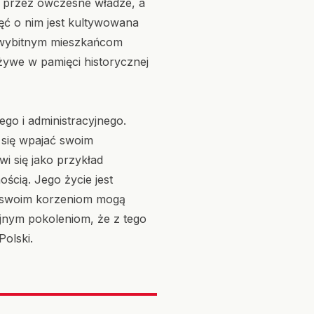
a przez ówczesne władze, a
ęć o nim jest kultywowana
 wybitnym mieszkańcom
żywe w pamięci historycznej
ego i administracyjnego.
ł się wpajać swoim
i się jako przykład
ścią. Jego życie jest
e swoim korzeniom mogą
jnym pokoleniom, że z tego
Polski.