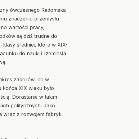
ołeczny ówczesnego Radomska
ącemu znaczeniu przemysłu
no wartości pracy,
odków są dziś trudne do
klasy średniej, która w XIX-
acunku do nauki i rzemiosła
wą.
 okres zaborów, co w
 końca XIX wieku było
ścią. Dorastanie w takim
iach politycznych. Jako
ta wraz z rozwojem fabryk,