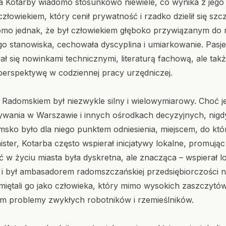
 Kotarby wiadomo stosunkowo niewiele, co wynika z jego s
złowiekiem, który cenił prywatność i rzadko dzielił się sz
o jednak, że był człowiekiem głęboko przywiązanym do r
 stanowiska, cechowała dyscyplina i umiarkowanie. Pasje 
 się nowinkami technicznymi, literaturą fachową, ale także
erspektywę w codziennej pracy urzędniczej.
 Radomskiem był niezwykle silny i wielowymiarowy. Choć
wania w Warszawie i innych ośrodkach decyzyjnych, nigdy 
ko było dla niego punktem odniesienia, miejscem, do któr
nister, Kotarba często wspierał inicjatywy lokalne, promuj
w życiu miasta była dyskretna, ale znacząca – wspierał l
i był ambasadorem radomszczańskiej przedsiębiorczości na
ętali go jako człowieka, który mimo wysokich zaszczytów
ym problemy zwykłych robotników i rzemieślników.