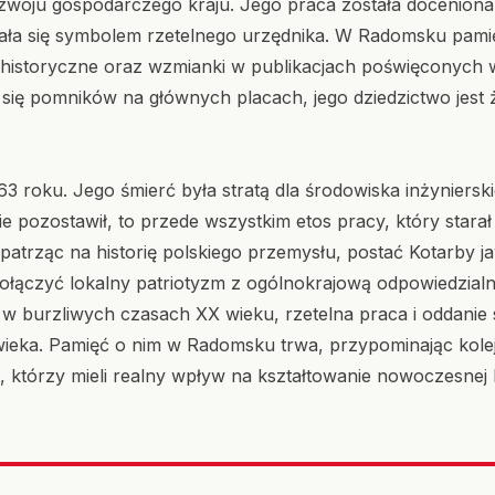
rozwoju gospodarczego kraju. Jego praca została docenion
stała się symbolem rzetelnego urzędnika. W Radomsku pami
 historyczne oraz wzmianki w publikacjach poświęconych
 się pomników na głównych placach, jego dziedzictwo jest 
3 roku. Jego śmierć była stratą dla środowiska inżynierski
ie pozostawił, to przede wszystkim etos pracy, który stara
atrząc na historię polskiego przemysłu, postać Kotarby jaw
 połączyć lokalny patriotyzm z ogólnokrajową odpowiedzialno
w burzliwych czasach XX wieku, rzetelna praca i oddani
owieka. Pamięć o nim w Radomsku trwa, przypominając kole
e, którzy mieli realny wpływ na kształtowanie nowoczesnej 