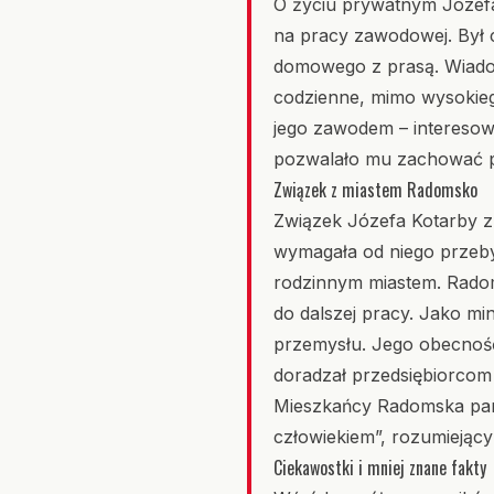
O życiu prywatnym Józefa
na pracy zawodowej. Był c
domowego z prasą. Wiadom
codzienne, mimo wysokiego
jego zawodem – interesował
pozwalało mu zachować p
Związek z miastem Radomsko
Związek Józefa Kotarby z
wymagała od niego przeby
rodzinnym miastem. Radoms
do dalszej pracy. Jako mi
przemysłu. Jego obecność 
doradzał przedsiębiorcom 
Mieszkańcy Radomska pami
człowiekiem”, rozumiejąc
Ciekawostki i mniej znane fakty