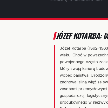
JÓZEF KOTARBA: M
Józef Kotarba (1892–1963) 
wieku. Choć w powszechne
powojennego często zacier
który swoją karierę budow
wobec państwa. Urodzony 
zachował silną więź ze s
zasobami przemysłowymi k
gospodarczej, logistyczny
produkcyjnego w niezwykl