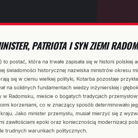
INISTER, PATRIOTA I SYN ZIEMI RADO
to postać, która na trwałe zapisała się w historii polskiej 
j świadomości historycznej nazwiska ministrów okresu m
ają się w cieniu wielkiej polityki, Kotarba pozostaje przyk
ał na solidnych fundamentach wiedzy inżynierskiej i głęb
w Radomsku, mieście o bogatych tradycjach przemysłowy
woimi korzeniami, co w znaczący sposób determinowało jeg
raju. Jako minister przemysłu, musiał mierzyć się z wyz
mi zawiłościami epoki oraz koniecznością modernizacji pol
e trudnych warunkach politycznych.