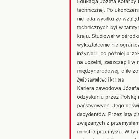
Edukacja Józefa Kotarby 
technicznej. Po ukończeni
nie lada wysiłku ze wzglę
technicznych był w tamty
kraju. Studiował w ośrodka
wykształcenie nie ogranicz
inżynierii, co później prze
na uczelni, zaszczepili w
międzynarodowej, o ile z
Życie zawodowe i kariera
Kariera zawodowa Józefa 
odzyskaniu przez Polskę n
państwowych. Jego doświ
decydentów. Przez lata pi
związanych z przemysłem 
ministra przemysłu. W tym