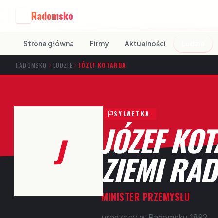
Radomsko
R
Strona główna
Firmy
Aktualności
Ludzie
RADOMSKO
LUDZIE
JÓZEF KOTARBA
SYLWETKA
JÓZEF KOT
J
ZIEMI RA
MINISTER PRZEMYSŁU
urodzony w Radomsku 1892