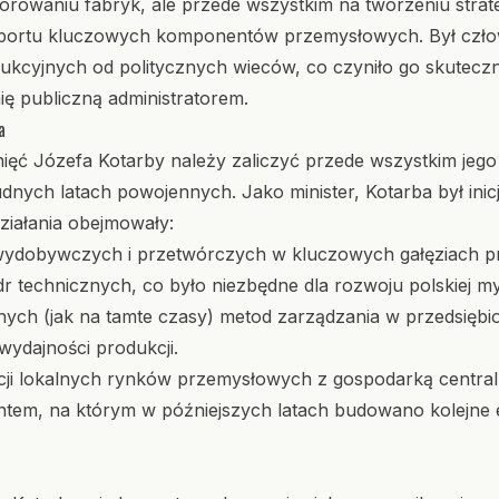
zorowaniu fabryk, ale przede wszystkim na tworzeniu strate
mportu kluczowych komponentów przemysłowych. Był człow
odukcyjnych od politycznych wieców, co czyniło go skutec
ę publiczną administratorem.
a
ięć Józefa Kotarby należy zaliczyć przede wszystkim jego 
dnych latach powojennych. Jako minister, Kotarba był inic
ziałania obejmowały:
wydobywczych i przetwórczych w kluczowych gałęziach p
r technicznych, co było niezbędne dla rozwoju polskiej myśl
ch (jak na tamte czasy) metod zarządzania w przedsięb
wydajności produkcji.
acji lokalnych rynków przemysłowych z gospodarką central
tem, na którym w późniejszych latach budowano kolejne 