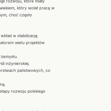
gii rozwoju, które miały
iekiem, który wolał pracę w
znym, choć często
wkład w stabilizację
jatorem wielu projektów
rzemysłu.
i inżynierskiej.
iorstwach państwowych, co
ną.
etapy rozwoju polskiego