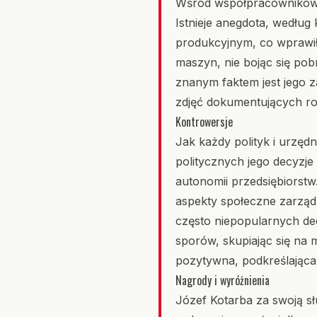
Wśród współpracowników K
Istnieje anegdota, według 
produkcyjnym, co wprawił
maszyn, nie bojąc się po
znanym faktem jest jego z
zdjęć dokumentujących roz
Kontrowersje
Jak każdy polityk i urzęd
politycznych jego decyzj
autonomii przedsiębiorstw
aspekty społeczne zarządz
często niepopularnych de
sporów, skupiając się na 
pozytywna, podkreślająca 
Nagrody i wyróżnienia
Józef Kotarba za swoją 