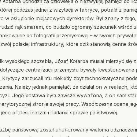
otarba uchodził za człowieka o niezwykłej pamięci do lic
której podczas jednej z wizytacji w fabryce, potrafił z pami
o w osłupienie miejscowych dyrektorów. Był znany z tego,
brudzić rąk smarem, co budziło ogromny szacunek wśród za
amiłowanie do fotografii przemysłowej – w swoich prywatn
wój polskiej infrastruktury, które dziś stanowią cenne źró
nik wysokiego szczebla, Józef Kotarba musiał mierzyć się 
e dotyczące centralizacji przemysłu bywały kwestionowane
. Krytycy zarzucali mu niekiedy zbyt technokratyczne pode
ania. Należy jednak pamiętać, że działał on w realiach, kt
cyzji. Jego postawa była zawsze wyważona, a on sam stara
merytorycznej stronie swojej pracy. Współczesna ocena jego
jego profesjonalizm i oddanie sprawie państwowej.
służbę państwową został uhonorowany wieloma odznaczen