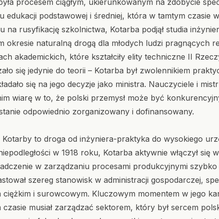
była procesem ciągłym, ukierunkowanym na zdobycie specj
u edukacji podstawowej i średniej, która w tamtym czasie
du na rusyfikację szkolnictwa, Kotarba podjął studia inżyni
m okresie naturalną drogą dla młodych ludzi pragnących r
ch akademickich, które kształciły elity techniczne II Rzecz
ało się jedynie do teorii – Kotarba był zwolennikiem prakt
kładało się na jego decyzje jako ministra. Nauczyciele i mist
 nim wiarę w to, że polski przemysł może być konkurencyjn
ostanie odpowiednio zorganizowany i dofinansowany.
Kotarby to droga od inżyniera-praktyka do wysokiego ur
iepodległości w 1918 roku, Kotarba aktywnie włączył się w
adczenie w zarządzaniu procesami produkcyjnymi szybko 
astował szereg stanowisk w administracji gospodarczej, spe
ciężkim i surowcowym. Kluczowym momentem w jego karie
 czasie musiał zarządzać sektorem, który był sercem polsk