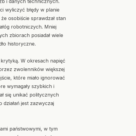
zb i danych technicznych.
ęci wyliczyć błędy w planie
 że osobiście sprawdzał stan
łóg robotniczych. Mniej
ych zbiorach posiadał wiele
dło historyczne.
z krytyką. W okresach napięć
 przez zwolenników większej
jście, które miało ignorować
óre wymagały szybkich i
ł się unikać politycznych
 działań jest zazwyczaj
iami państwowymi, w tym