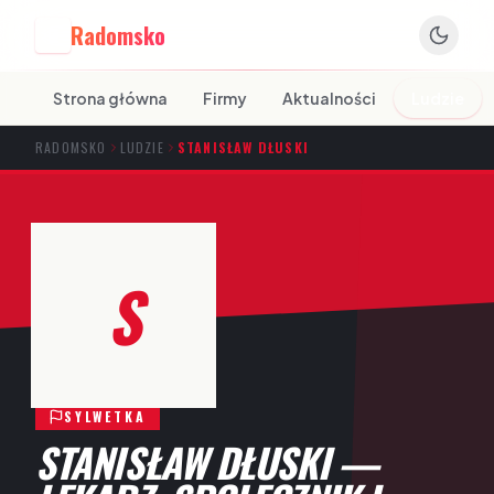
Radomsko
R
Strona główna
Firmy
Aktualności
Ludzie
RADOMSKO
LUDZIE
STANISŁAW DŁUSKI
S
SYLWETKA
STANISŁAW DŁUSKI —