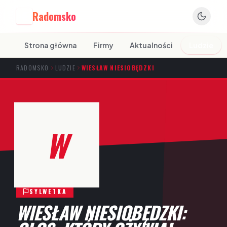
Radomsko
R
Strona główna
Firmy
Aktualności
Ludzie
RADOMSKO
LUDZIE
WIESŁAW NIESIOBĘDZKI
W
SYLWETKA
WIESŁAW NIESIOBĘDZKI: