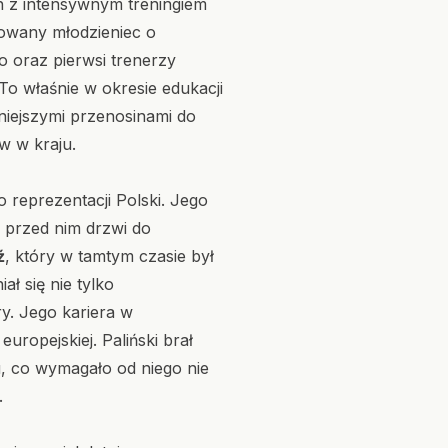
h z intensywnym treningiem
towany młodzieniec o
 oraz pierwsi trenerzy
o właśnie w okresie edukacji
niejszymi przenosinami do
w w kraju.
 reprezentacji Polski. Jego
 przed nim drzwi do
ź
, który w tamtym czasie był
ł się nie tylko
ry. Jego kariera w
uropejskiej. Paliński brał
u, co wymagało od niego nie
.