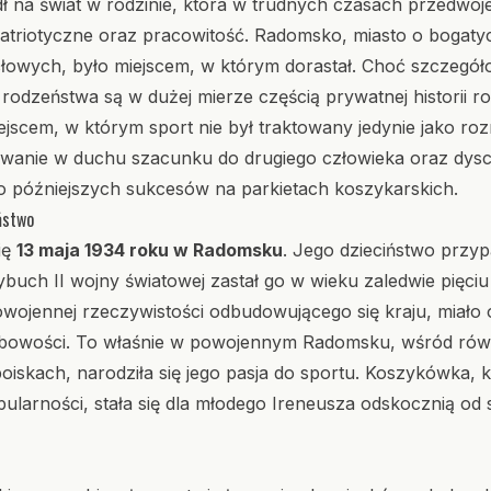
dł na świat w rodzinie, która w trudnych czasach przedwoj
patriotyczne oraz pracowitość. Radomsko, miasto o bogaty
słowych, było miejscem, w którym dorastał. Choć szczegół
 rodzeństwa są w dużej mierze częścią prywatnej historii 
iejscem, w którym sport nie był traktowany jedynie jako ro
anie w duchu szacunku do drugiego człowieka oraz dyscy
go późniejszych sukcesów na parkietach koszykarskich.
ństwo
się
13 maja 1934 roku w Radomsku
. Jego dzieciństwo przyp
wybuch II wojny światowej zastał go w wieku zaledwie pięciu 
powojennej rzeczywistości odbudowującego się kraju, miał
sobowości. To właśnie w powojennym Radomsku, wśród rów
iskach, narodziła się jego pasja do sportu. Koszykówka, 
ularności, stała się dla młodego Ireneusza odskocznią od 