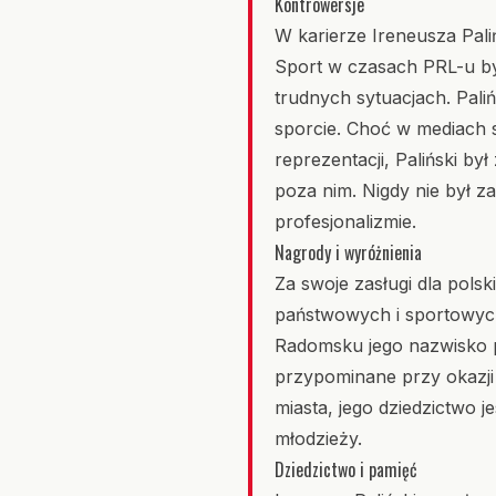
Kontrowersje
W karierze Ireneusza Pali
Sport w czasach PRL-u był
trudnych sytuacjach. Pali
sporcie. Choć w mediach 
reprezentacji, Paliński by
poza nim. Nigdy nie był z
profesjonalizmie.
Nagrody i wyróżnienia
Za swoje zasługi dla pols
państwowych i sportowych
Radomsku jego nazwisko poj
przypominane przy okazji
miasta, jego dziedzictwo 
młodzieży.
Dziedzictwo i pamięć