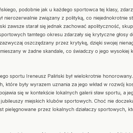
ńskiego, podobnie jak u każdego sportowca tej klasy, zdarz
 nierozerwalnie związany z polityką, co niejednokrotnie 
ński zawsze starał się jednak zachować apolityczność, skupi
sportowych tamtego okresu zdarzały się krytyczne głosy 
ł zazwyczaj oszczędzany przez krytykę, dzięki swojej niena
amieszany w żadne skandale, co świadczy o jego wysokiej ku
kiego sportu Ireneusz Paliński był wielokrotnie honorowan
, które były wyrazem uznania za jego wkład w rozwój ko
awia się w kontekście lokalnych galerii sław sportu, a jeg
 jubileuszy miejskich klubów sportowych. Choć nie doczek
jest pielęgnowane przez lokalnych działaczy sportowych, kt