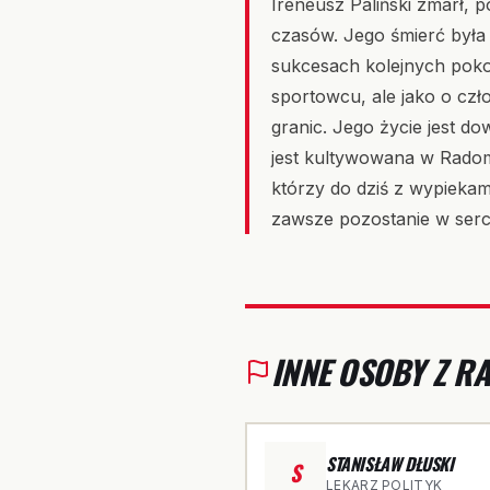
Ireneusz Paliński zmarł, 
czasów. Jego śmierć była 
sukcesach kolejnych pokol
sportowcu, ale jako o czł
granic. Jego życie jest d
jest kultywowana w Radom
którzy do dziś z wypiekam
zawsze pozostanie w serc
INNE OSOBY Z 
STANISŁAW DŁUSKI
S
LEKARZ POLITYK