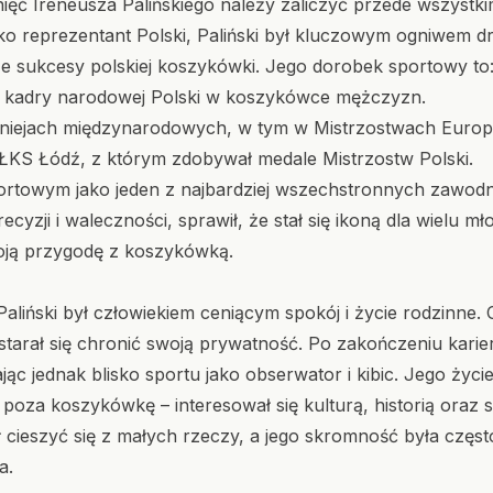
ięć Ireneusza Palińskiego należy zaliczyć przede wszystkim
 reprezentant Polski, Paliński był kluczowym ogniwem d
e sukcesy polskiej koszykówki. Jego dorobek sportowy to
o kadry narodowej Polski w koszykówce mężczyzn.
rniejach międzynarodowych, w tym w Mistrzostwach Europ
ŁKS Łódź, z którym zdobywał medale Mistrzostw Polski.
rtowym jako jeden z najbardziej wszechstronnych zawodni
recyzji i waleczności, sprawił, że stał się ikoną dla wielu
woją przygodę z koszykówką.
aliński był człowiekiem ceniącym spokój i życie rodzinne. 
tarał się chronić swoją prywatność. Po zakończeniu karier
jąc jednak blisko sportu jako obserwator i kibic. Jego życ
 poza koszykówkę – interesował się kulturą, historią oraz
ił cieszyć się z małych rzeczy, a jego skromność była czę
a.