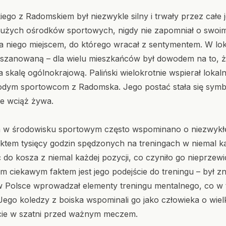
iego z Radomskiem był niezwykle silny i trwały przez całe 
użych ośrodków sportowych, nigdy nie zapomniał o swoim
 niego miejscem, do którego wracał z sentymentem. W loka
 szanowaną – dla wielu mieszkańców był dowodem na to, że
skalę ogólnokrajową. Paliński wielokrotnie wspierał lokaln
odym sportowcom z Radomska. Jego postać stała się symb
ie wciąż żywa.
 w środowisku sportowym często wspominano o niezwykłe
efektem tysięcy godzin spędzonych na treningach w niemal
ić do kosza z niemal każdej pozycji, co czyniło go nieprz
 ciekawym faktem jest jego podejście do treningu – był zn
 Polsce wprowadzał elementy treningu mentalnego, co w 
ego koledzy z boiska wspominali go jako człowieka o wiel
ęcie w szatni przed ważnym meczem.