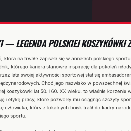
KI — LEGENDA POLSKIEJ KOSZYKÓWKI
ć, która na trwałe zapisała się w annałach polskiego sport
dnik, którego kariera stanowiła inspirację dla pokoleń mło
ez lata swojej aktywności sportowej stał się ambasadore
iędzynarodowych. Choć jego nazwisko w powszechnej świa
kiej koszykówki lat 50. i 60. XX wieku, to właśnie korzeni
ję i etykę pracy, które pozwoliły mu osiągnąć szczyty sport
kę człowieka, który z lokalnych boisk trafił do kadry naro
kiego sportu.