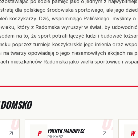
pozostawiając po sobie pamięć jako o jednym z najwybitnie
stratą dla polskiego środowiska sportowego, ale jego dzie
eń koszykarzy. Dziś, wspominając Palińskiego, myślimy o n
owieku, który z Radomska wyruszył w świat, by udowodnić, ż
owodem na to, że sport potrafi łączyć ludzi i budować tożs
sku poprzez turnieje koszykarskie jego imienia oraz wspo
i na twarzy opowiadają o jego niesamowitych akcjach na par
ach mieszkańców Radomska jako wielki sportowiec i wspan
RADOMSKO
01
02
PATRYK MANDRYSZ
P
W
PIŁKARZ