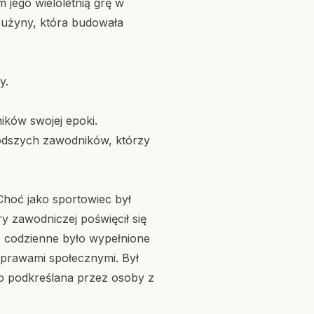
 jego wieloletnią grę w
rużyny, która budowała
:
y.
ków swojej epoki.
 młodszych zawodników, którzy
Choć jako sportowiec był
y zawodniczej poświęcił się
ie codzienne było wypełnione
 sprawami społecznymi. Był
sto podkreślana przez osoby z