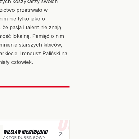
jszych koszykarzy swoich
dzictwo przetrwało w
im nie tylko jako o
e pasja i talent nie znają
amość lokalną. Pamięć o nim
mnienia starszych kibiców,
kiecie. Ireneusz Paliński na
iały człowiek.
03
WIESŁAW NIESIOBĘDZKI
AKTOR DUBBINGOWY