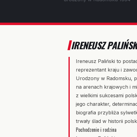
IRENEUSZ PALIŃS
Ireneusz Paliński to posta
reprezentant kraju i zawo
Urodzony w Radomsku, prz
na arenach krajowych i m
z wielkimi sukcesami pols
jego charakter, determinac
biografia przybliża sylwet
trwały ślad w historii pols
Pochodzenie i rodzina