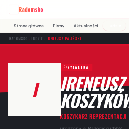
Radomsko
R
Strona główna
Firmy
Aktualności
Ludzie
RADOMSKO
LUDZIE
IRENEUSZ PALIŃSKI
SYLWETKA
IRENEUSZ
I
KOSZYKÓW
KOSZYKARZ REPREZENTACJI
urodzony w Radomsku 1934