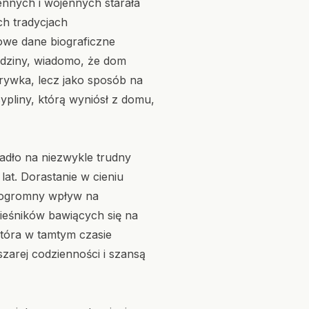
ennych i wojennych starała
ch tradycjach
owe dane biograficzne
rodziny, wiadomo, że dom
zrywka, lecz jako sposób na
pliny, którą wyniósł z domu,
adło na niezwykle trudny
lat. Dorastanie w cieniu
o ogromny wpływ na
ieśników bawiących się na
która w tamtym czasie
szarej codzienności i szansą