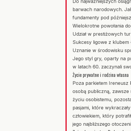
Do najważniejszych osiągn
barwach narodowych. Jako
fundamenty pod późniejsz
Wielokrotne powołania d
Udział w prestiżowych tu
Sukcesy ligowe z klubem 
Uznanie w środowisku spo
Jego styl gry, oparty na p
w latach 60. zaczynali s
Życie prywatne i rodzina własna
Poza parkietem Ireneusz P
osobą publiczną, zawsze s
życiu osobistemu, pozosta
pasjami, które wykraczały
człowiekiem, który potraf
jego najbliższego otoczeni