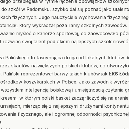
skiego przebiegała w rytmie łączenia obowiązków szkolnyc
do szkół w Radomsku, szybko dał się poznać jako utalen
ach fizycznych. Jego nauczyciele wychowania fizycznego
otencjał, który wykraczał poza ramy szkolnych zawodów. T
poważnie myśleć o karierze sportowej, co zaowocowało póź
 rozwijać swój talent pod okiem najlepszych szkoleniowcó
a Palińskiego to fascynująca droga od lokalnych klubów do
przez skautów największych polskich klubów, co otworzyło
. Paliński reprezentował barwy takich klubów jak
ŁKS Łód
 ośrodków koszykarskich w Polsce. Jako zawodnik wyróżnia
wszystkim inteligencją boiskową i umiejętnością czytania g
okresem, w którym polski basket zaczął liczyć się na arenie e
turniejach, mierząc się z najlepszymi drużynami kontynent
owania fizycznego, ale i ogromnej odporności psychicznej
a