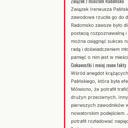
Związek z miastem Radomsko
Związek Ireneusza Palińsk
zawodowa rzuciła go do d
Radomsko zawsze było dla
postacią rozpoznawalną i
można osiągnąć sukces na 
radą i doświadczeniem mł
pamięć o nim jest w mieśc
Ciekawostki i mniej znane fakty
Wśród anegdot krążących
Palińskiego, która była 
Mówiono, że potrafił traf
drużyn przeciwnych. Innym
pierwszych zawodników w
nowatorskim podejściem. J
potrafił rozładować napi