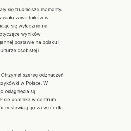
ały się trudniejsze momenty.
stawiało zawodników w
ając się wyłącznie na
dotyczące wyników
gannej postawie na boisku i
lturze osobistej i
y. Otrzymał szereg odznaczeń
szykówki w Polsce. W
o osiągnięcia są
ał się pomnika w centrum
órzy stawiają go za wzór dla