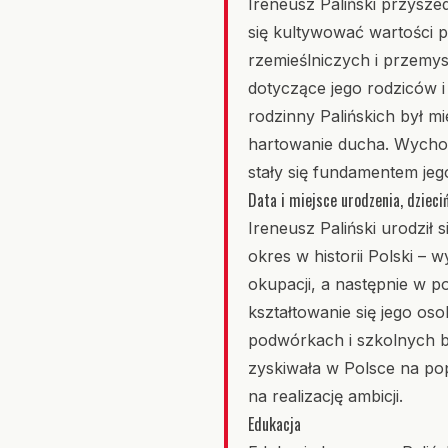
Ireneusz Paliński przysze
się kultywować wartości 
rzemieślniczych i przemy
dotyczące jego rodziców i
rodzinny Palińskich był m
hartowanie ducha. Wychow
stały się fundamentem je
Data i miejsce urodzenia, dzieci
Ireneusz Paliński urodził 
okres w historii Polski – 
okupacji, a następnie w 
kształtowanie się jego o
podwórkach i szkolnych bo
zyskiwała w Polsce na pop
na realizację ambicji.
Edukacja