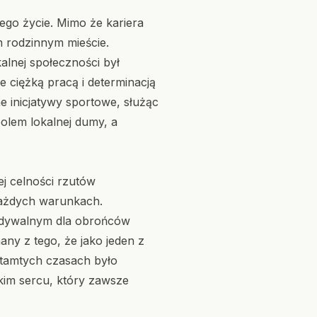
jego życie. Mimo że kariera
 rodzinnym mieście.
lnej społeczności był
 ciężką pracą i determinacją
e inicjatywy sportowe, służąc
olem lokalnej dumy, a
j celności rzutów
 każdych warunkach.
ewidywalnym dla obrońców
any z tego, że jako jeden z
tamtych czasach było
kim sercu, który zawsze