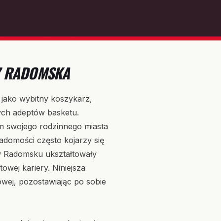
 Z RADOMSKA
u jako wybitny koszykarz,
dych adeptów basketu.
m swojego rodzinnego miasta
domości często kojarzy się
e w Radomsku ukształtowały
owej kariery. Niniejsza
dowej, pozostawiając po sobie