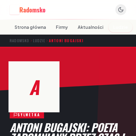
Radomsko
R
Strona główna
Firmy
Aktualności
Ludzie
RADOMSKO
LUDZIE
ANTONI BUGAJSKI
A
SYLWETKA
ANTONI BUGAJSKI: POETA