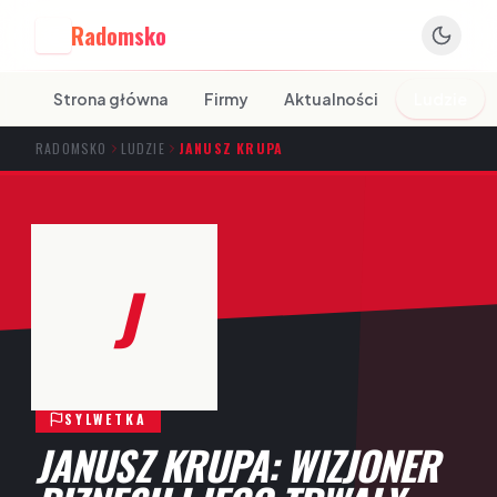
Radomsko
R
Strona główna
Firmy
Aktualności
Ludzie
RADOMSKO
LUDZIE
JANUSZ KRUPA
J
SYLWETKA
JANUSZ KRUPA: WIZJONER