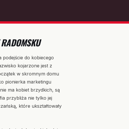
 W RADOMSKU
a podejście do kobiecego
azwisko kojarzone jest z
 początek w skromnym domu
ako pionierka marketingu
nie ma kobiet brzydkich, są
a przybliża nie tylko jej
czańską, które ukształtowały