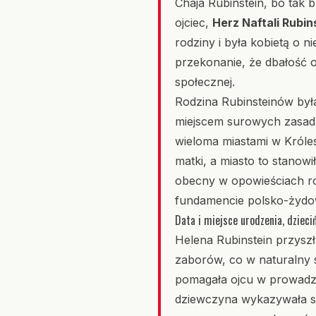
Chaja Rubinstein, bo tak b
ojciec,
Herz Naftali Rubin
rodziny i była kobietą o ni
przekonanie, że dbałość 
społecznej.
Rodzina Rubinsteinów była
miejscem surowych zasad i
wieloma miastami w Króle
matki, a miasto to stano
obecny w opowieściach ro
fundamencie polsko-żydows
Data i miejsce urodzenia, dzieci
Helena Rubinstein przyszł
zaborów, co w naturalny s
pomagała ojcu w prowadzen
dziewczyna wykazywała się