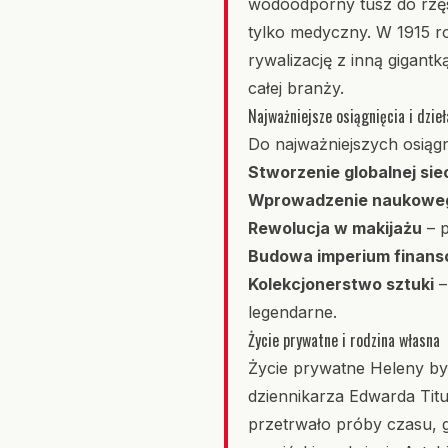
wodoodporny tusz do rzęs
tylko medyczny. W 1915 ro
rywalizację z inną gigant
całej branży.
Najważniejsze osiągnięcia i dzieł
Do najważniejszych osiągn
Stworzenie globalnej sie
Wprowadzenie naukowego
Rewolucja w makijażu
– p
Budowa imperium finan
Kolekcjonerstwo sztuki
–
legendarne.
Życie prywatne i rodzina własna
Życie prywatne Heleny by
dziennikarza Edwarda Tit
przetrwało próby czasu,