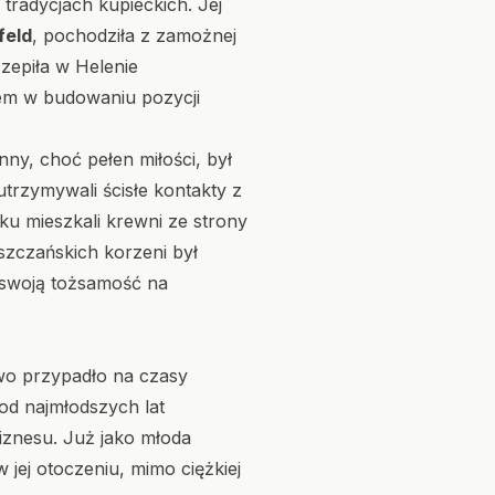
 tradycjach kupieckich. Jej
feld
, pochodziła z zamożnej
czepiła w Helenie
iem w budowaniu pozycji
ny, choć pełen miłości, był
utrzymywali ścisłe kontakty z
ku mieszkali krewni ze strony
szczańskich korzeni był
 swoją tożsamość na
two przypadło na czasy
od najmłodszych lat
iznesu. Już jako młoda
jej otoczeniu, mimo ciężkiej