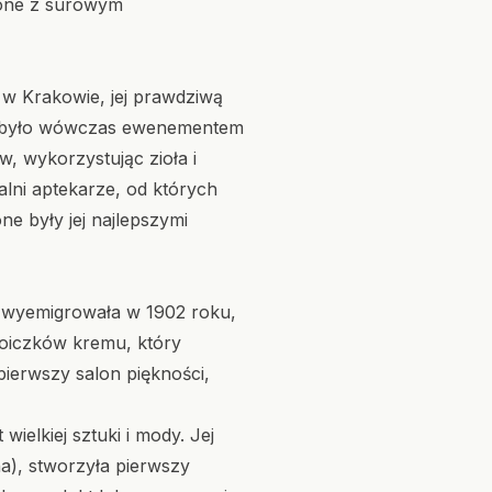
zone z surowym
 w Krakowie, jej prawdziwą
 co było wówczas ewenementem
, wykorzystując zioła i
alni aptekarze, od których
ne były jej najlepszymi
d wyemigrowała w 1902 roku,
oiczków kremu, który
ierwszy salon piękności,
ielkiej sztuki i mody. Jej
na), stworzyła pierwszy