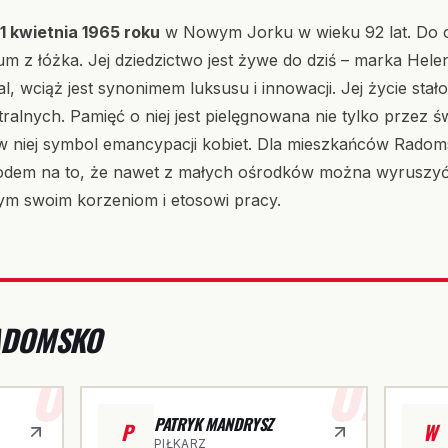
1 kwietnia 1965 roku
w Nowym Jorku w wieku 92 lat. Do os
m z łóżka. Jej dziedzictwo jest żywe do dziś – marka Hele
, wciąż jest synonimem luksusu i innowacji. Jej życie stało 
atralnych. Pamięć o niej jest pielęgnowana nie tylko przez 
 w niej symbol emancypacji kobiet. Dla mieszkańców Radom
odem na to, że nawet z małych ośrodków można wyruszyć 
ym swoim korzeniom i etosowi pracy.
RADOMSKO
01
02
PATRYK MANDRYSZ
P
W
PIŁKARZ