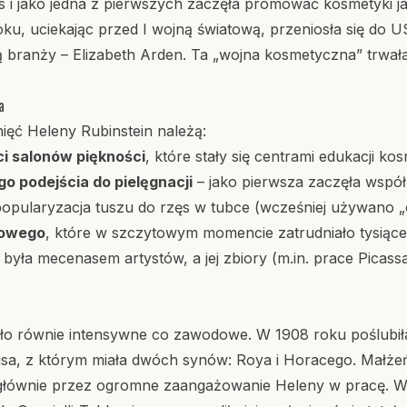
 i jako jedna z pierwszych zaczęła promować kosmetyki ja
ku, uciekając przed I wojną światową, przeniosła się do U
ką branży – Elizabeth Arden. Ta „wojna kosmetyczna” trwał
a
ięć Heleny Rubinstein należą:
ci salonów piękności
, które stały się centrami edukacji ko
 podejścia do pielęgnacji
– jako pierwsza zaczęła wspó
opularyzacja tuszu do rzęs w tubce (wcześniej używano „c
sowego
, które w szczytowym momencie zatrudniało tysiące
 była mecenasem artystów, a jej zbiory (m.in. prace Picass
ło równie intensywne co zawodowe. W 1908 roku poślubi
usa, z którym miała dwóch synów: Roya i Horacego. Małżeń
 głównie przez ogromne zaangażowanie Heleny w pracę. W