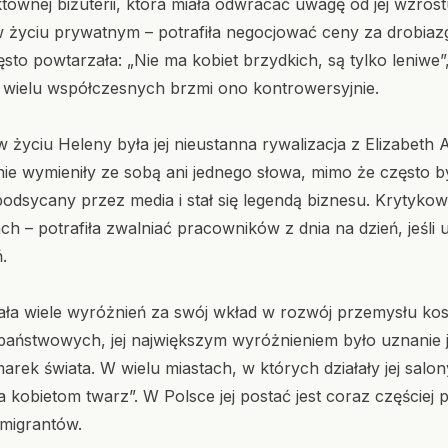
ownej biżuterii, która miała odwracać uwagę od jej wzros
 życiu prywatnym – potrafiła negocjować ceny za drobiazg
sto powtarzała: „Nie ma kobiet brzydkich, są tylko leniwe”, c
wielu współczesnych brzmi ono kontrowersyjnie.
życiu Heleny była jej nieustanna rywalizacja z Elizabeth A
 nie wymieniły ze sobą ani jednego słowa, mimo że często
 podsycany przez media i stał się legendą biznesu. Krytyko
 – potrafiła zwalniać pracowników z dnia na dzień, jeśli uzn
.
ała wiele wyróżnień za swój wkład w rozwój przemysłu ko
aństwowych, jej największym wyróżnieniem było uznanie je
ek świata. W wielu miastach, w których działały jej salony,
ała kobietom twarz”. W Polsce jej postać jest coraz częście
emigrantów.