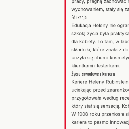
pracy, pragną zachować m
wychowaniem, stały się za
Edukacja
Edukacja Heleny nie ogran
szkołą życia była prakty
dla kobiety. To tam, w la
składniki, które znała z d
uczyła się chemii kosmetyc
klientkami i testerkami.
Życie zawodowe i kariera
Kariera Heleny Rubinstein
uciekając przed zaaranżo
przygotowała według rece
który stał się sensacją. K
W 1908 roku przeniosła się
kariera to pasmo innowacj