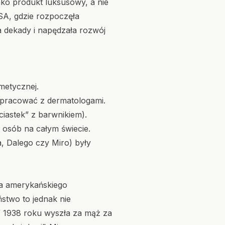
ko produkt luksusowy, a nie
SA, gdzie rozpoczęła
a dekady i napędzała rozwój
smetycznej.
łpracować z dermatologami.
iastek” z barwnikiem).
 osób na całym świecie.
a, Dalego czy Miro) były
ła amerykańskiego
stwo to jednak nie
 1938 roku wyszła za mąż za