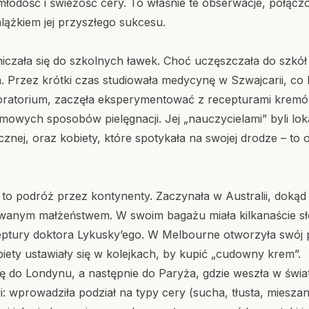
łodość i świeżość cery. To właśnie te obserwacje, połąc
lążkiem jej przyszłego sukcesu.
iczała się do szkolnych ławek. Choć uczęszczała do szkół
ka. Przez krótki czas studiowała medycynę w Szwajcarii,
boratorium, zaczęła eksperymentować z recepturami kremów
omowych sposobów pielęgnacji. Jej „nauczycielami” byli lok
znej, oraz kobiety, które spotykała na swojej drodze – to o
 to podróż przez kontynenty. Zaczynała w Australii, doką
wanym małżeństwem. W swoim bagażu miała kilkanaście sł
ptury doktora Lykusky’ego. W Melbourne otworzyła swój p
obiety ustawiały się w kolejkach, by kupić „cudowny krem”.
 do Londynu, a następnie do Paryża, gdzie weszła w świat w
i: wprowadziła podział na typy cery (sucha, tłusta, miesza