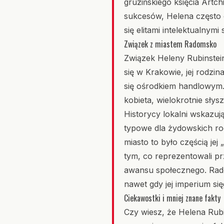
gruzińskiego księcia Artch
sukcesów, Helena często 
się elitami intelektualnym
Związek z miastem Radomsko
Związek Heleny Rubinstein
się w Krakowie, jej rodzi
się ośrodkiem handlowym. 
kobieta, wielokrotnie słys
Historycy lokalni wskazu
typowe dla żydowskich ro
miasto to było częścią jej
tym, co reprezentowali p
awansu społecznego. Rado
nawet gdy jej imperium si
Ciekawostki i mniej znane fakty
Czy wiesz, że Helena Rubi