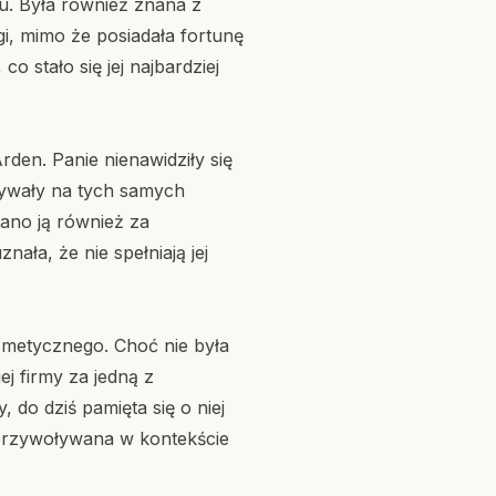
tu. Była również znana z
i, mimo że posiadała fortunę
o stało się jej najbardziej
rden. Panie nienawidziły się
 bywały na tych samych
wano ją również za
ała, że nie spełniają jej
smetycznego. Choć nie była
j firmy za jedną z
 do dziś pamięta się o niej
j przywoływana w kontekście