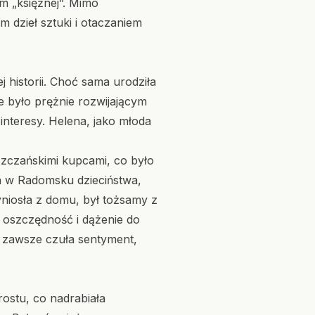
em „księżnej”. Mimo
dzieł sztuki i otaczaniem
 historii. Choć sama urodziła
ie było prężnie rozwijającym
nteresy. Helena, jako młoda
szczańskimi kupcami, co było
ła w Radomsku dzieciństwa,
wyniosła z domu, był tożsamy z
 oszczędność i dążenie do
 zawsze czuła sentyment,
ostu, co nadrabiała