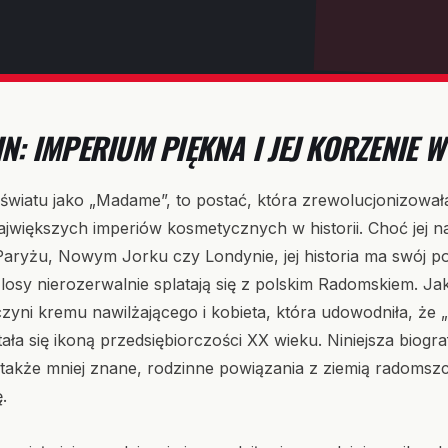
N: IMPERIUM PIĘKNA I JEJ KORZENIE
światu jako „Madame”, to postać, która zrewolucjonizował
ajwiększych imperiów kosmetycznych w historii. Choć jej n
Paryżu, Nowym Jorku czy Londynie, jej historia ma swój
j losy nierozerwalnie splatają się z polskim Radomskiem. J
ni kremu nawilżającego i kobieta, która udowodniła, że „
tała się ikoną przedsiębiorczości XX wieku. Niniejsza biografi
e także mniej znane, rodzinne powiązania z ziemią radomsz
.