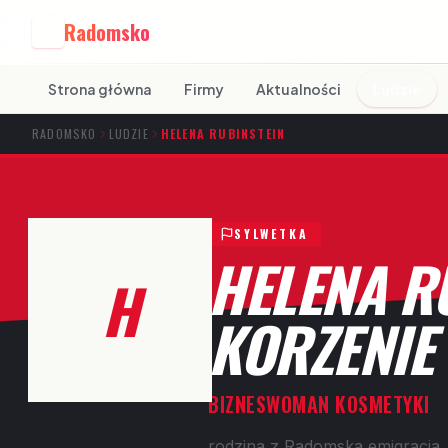
Radomsko
R
Strona główna
Firmy
Aktualności
Ludzie
RADOMSKO
LUDZIE
HELENA RUBINSTEIN
SYLWETKA
HELENA RU
H
KORZENIE
BIZNESWOMAN KOSMETYKI
rodzina z Radomska emigracja