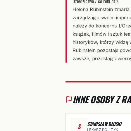
Dziedzictwo / co robi dziś
Helena Rubinstein zmarła
zarządzając swoim imperiu
należy do koncernu L’Oréal
książek, filmów i sztuk te
historyków, którzy widzą
Rubinstein pozostaje dow
zawsze, pozostając wiern
INNE OSOBY Z 
STANISŁAW DŁUSKI
S
LEKARZ POLITYK