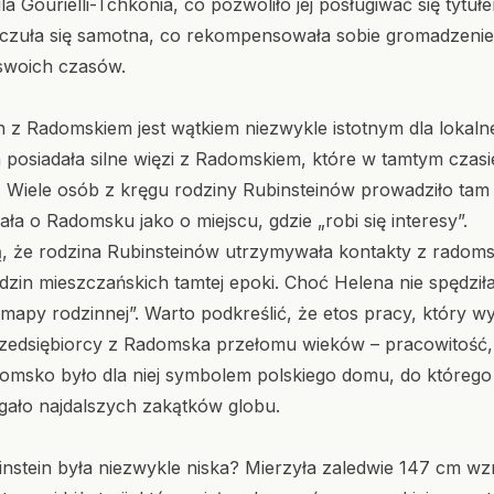
ila Gourielli-Tchkonia, co pozwoliło jej posługiwać się tytuł
czuła się samotna, co rekompensowała sobie gromadzeniem 
i swoich czasów.
 z Radomskiem jest wątkiem niezwykle istotnym dla lokalnej
na posiadała silne więzi z Radomskiem, które w tamtym czas
Wiele osób z kręgu rodziny Rubinsteinów prowadziło tam i
zała o Radomsku jako o miejscu, gdzie „robi się interesy”.
ją, że rodzina Rubinsteinów utrzymywała kontakty z radom
dzin mieszczańskich tamtej epoki. Choć Helena nie spędzi
 „mapy rodzinnej”. Warto podkreślić, że etos pracy, który 
rzedsiębiorcy z Radomska przełomu wieków – pracowitość,
msko było dla niej symbolem polskiego domu, do którego
ęgało najdalszych zakątków globu.
nstein była niezwykle niska? Mierzyła zaledwie 147 cm wzr