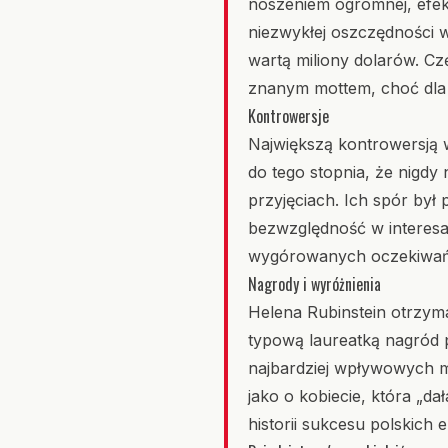
noszeniem ogromnej, efekt
niezwykłej oszczędności w
wartą miliony dolarów. Czę
znanym mottem, choć dla 
Kontrowersje
Największą kontrowersją w 
do tego stopnia, że nigdy
przyjęciach. Ich spór był
bezwzględność w interesach
wygórowanych oczekiwań
Nagrody i wyróżnienia
Helena Rubinstein otrzym
typową laureatką nagród p
najbardziej wpływowych mar
jako o kobiecie, która „d
historii sukcesu polskich 