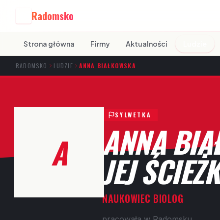
Radomsko
R
Strona główna
Firmy
Aktualności
Ludzie
RADOMSKO
LUDZIE
ANNA BIAŁKOWSKA
SYLWETKA
ANNA BIA
A
JEJ ŚCIE
NAUKOWIEC BIOLOG
pracowała w Radomsku