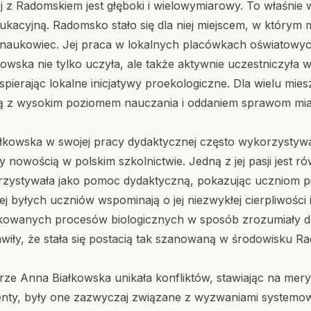
 z Radomskiem jest głęboki i wielowymiarowy. To właśnie w
dukacyjną. Radomsko stało się dla niej miejscem, w którym
i naukowiec. Jej praca w lokalnych placówkach oświatowyc
owska nie tylko uczyła, ale także aktywnie uczestniczyła w
erając lokalne inicjatywy proekologiczne. Dla wielu mies
ą z wysokim poziomem nauczania i oddaniem sprawom mia
ałkowska w swojej pracy dydaktycznej często wykorzystyw
 nowością w polskim szkolnictwie. Jedną z jej pasji jest ró
zystywała jako pomoc dydaktyczną, pokazując uczniom pięk
j byłych uczniów wspominają o jej niezwykłej cierpliwości 
ikowanych procesów biologicznych w sposób zrozumiały dl
awiły, że stała się postacią tak szanowaną w środowisku R
erze Anna Białkowska unikała konfliktów, stawiając na meryt
enty, były one zazwyczaj związane z wyzwaniami systemowy