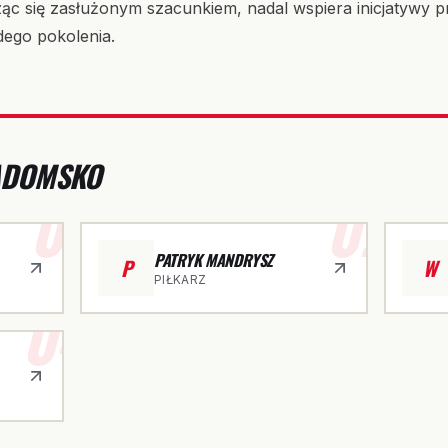
ząc się zasłużonym szacunkiem, nadal wspiera inicjatywy 
dego pokolenia.
RADOMSKO
01
02
PATRYK MANDRYSZ
P
W
PIŁKARZ
04