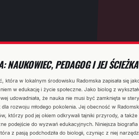
: NAUKOWIEC, PEDAGOG I JEJ ŚCIEŻ
, która w lokalnym środowisku Radomska zapisała się jako
m w edukację i życie społeczne. Jako biolog z wykształce
ej udowadniała, że nauka nie musi być zamknięta w steryl
dla rozwoju młodego pokolenia. Jej obecność w Radomsku
, którzy pod jej okiem odkrywali tajniki przyrody, a także 
zne podejście do wyzwań edukacyjnych. Niniejsza biografia 
tóra z pasją podchodziła do biologii, czyniąc z niej narzęd