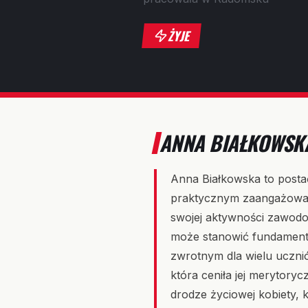
ŻYJE
ANNA BIAŁKOWSKA
Anna Białkowska to postać
praktycznym zaangażowanie
swojej aktywności zawodow
może stanowić fundament 
zwrotnym dla wielu uczniów
która ceniła jej merytoryc
drodze życiowej kobiety, k