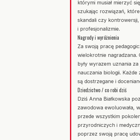
którymi musiał mierzyć s
szukając rozwiązań, któr
skandali czy kontrowersji,
i profesjonalizmie.
Nagrody i wyróżnienia
Za swoją pracę pedagogic
wielokrotnie nagradzana.
były wyrazem uznania za j
nauczania biologii. Każde 
są dostrzegane i docenian
Dziedzictwo / co robi dziś
Dziś Anna Białkowska poz
zawodowa ewoluowała, wcią
przede wszystkim pokoleni
przyrodniczych i medyczny
poprzez swoją pracę udowo