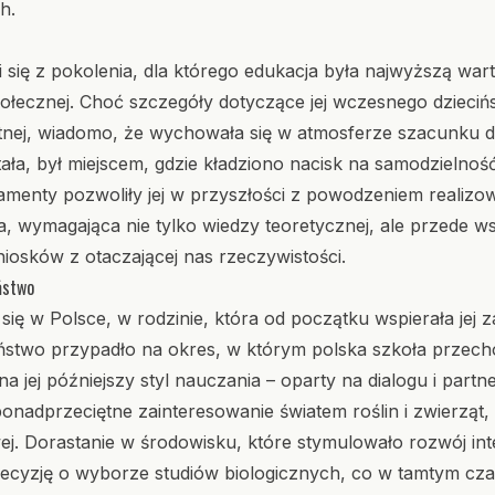
h.
się z pokolenia, dla którego edukacja była najwyższą war
ołecznej. Choć szczegóły dotyczące jej wczesnego dzieciń
tnej, wiadomo, że wychowała się w atmosferze szacunku do
ała, był miejscem, gdzie kładziono nacisk na samodzielno
damenty pozwoliły jej w przyszłości z powodzeniem realiz
ogia, wymagająca nie tylko wiedzy teoretycznej, ale przede w
niosków z otaczającej nas rzeczywistości.
ństwo
się w Polsce, w rodzinie, która od początku wspierała jej
iństwo przypadło na okres, w którym polska szkoła przecho
 jej późniejszy styl nauczania – oparty na dialogu i partn
adprzeciętne zainteresowanie światem roślin i zwierząt, 
ej. Dorastanie w środowisku, które stymulowało rozwój inte
ecyzję o wyborze studiów biologicznych, co w tamtym cz