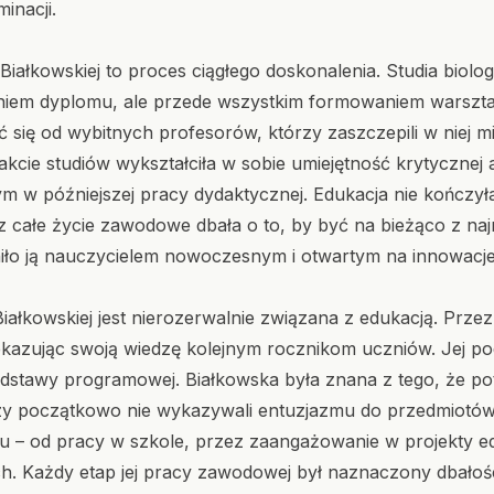
inacji.
iałkowskiej to proces ciągłego doskonalenia. Studia biolog
waniem dyplomu, ale przede wszystkim formowaniem warsz
ć się od wybitnych profesorów, którzy zaszczepili w niej m
kcie studiów wykształciła w sobie umiejętność krytycznej a
m w późniejszej pracy dydaktycznej. Edukacja nie kończył
ez całe życie zawodowe dbała o to, by być na bieżąco z n
zyniło ją nauczycielem nowoczesnym i otwartym na innowacje
łkowskiej jest nierozerwalnie związana z edukacją. Przez 
zekazując swoją wiedzę kolejnym rocznikom uczniów. Jej p
stawy programowej. Białkowska była znana z tego, że potr
zy początkowo nie wykazywali entuzjazmu do przedmiotów 
oju – od pracy w szkole, przez zaangażowanie w projekty e
h. Każdy etap jej pracy zawodowej był naznaczony dbałoś