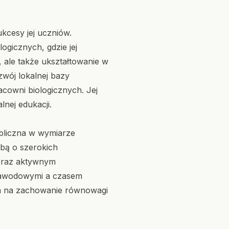
kcesy jej uczniów.
gicznych, gdzie jej
, ale także ukształtowanie w
wój lokalnej bazy
acowni biologicznych. Jej
lnej edukacji.
bliczna w wymiarze
obą o szerokich
ą oraz aktywnym
 zawodowymi a czasem
ala na zachowanie równowagi