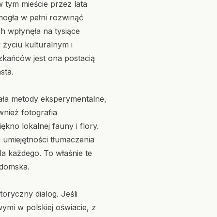
 tym mieście przez lata
 mogła w pełni rozwinąć
h wpłynęła na tysiące
 życiu kulturalnym i
zkańców jest ona postacią
sta.
ała metody eksperymentalne,
wnież fotografia
no lokalnej fauny i flory.
i umiejętności tłumaczenia
a każdego. To właśnie te
adomska.
oryczny dialog. Jeśli
mi w polskiej oświacie, z