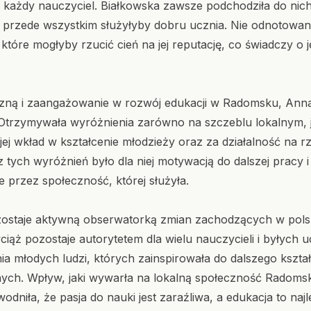
ię każdy nauczyciel. Białkowska zawsze podchodziła do n
e przede wszystkim służyłyby dobru ucznia. Nie odnotowan
 które mogłyby rzucić cień na jej reputację, co świadczy o j
zną i zaangażowanie w rozwój edukacji w Radomsku, Anna
 Otrzymywała wyróżnienia zarówno na szczeblu lokalnym, j
ej wkład w kształcenie młodzieży oraz za działalność na r
z tych wyróżnień było dla niej motywacją do dalszej pracy i
e przez społeczność, której służyła.
ostaje aktywną obserwatorką zmian zachodzących w polskie
ż pozostaje autorytetem dla wielu nauczycieli i byłych uc
a młodych ludzi, których zainspirowała do dalszego kształ
ch. Wpływ, jaki wywarła na lokalną społeczność Radomska,
dniła, że pasja do nauki jest zaraźliwa, a edukacja to naj