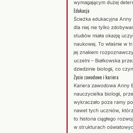
wymagającym dużej determ
Edukacja
Ścieżka edukacyjna Anny B
dla niej nie tylko zdoby
studiów miała okazję uczy
naukowej. To właśnie w tra
jej znakiem rozpoznawczy
uczelni – Białkowska prz
dziedzinie biologii, co c
Życie zawodowe i kariera
Kariera zawodowa Anny Bia
nauczycielka biologii, pr
wykraczało poza ramy pod
nawet tych uczniów, któr
to historia ciągłego rozw
w strukturach oświatowyc