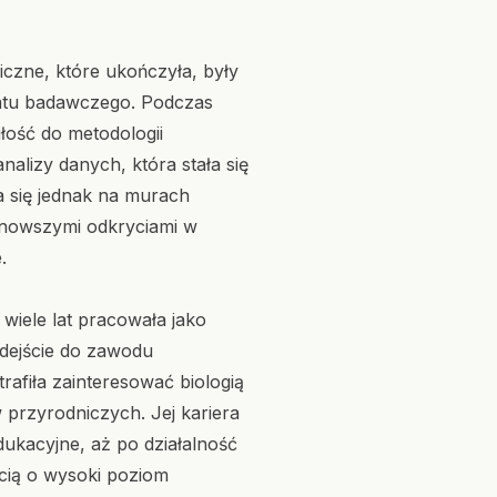
iczne, które ukończyła, były
tatu badawczego. Podczas
iłość do metodologii
nalizy danych, która stała się
a się jednak na murach
ajnowszymi odkryciami w
.
wiele lat pracowała jako
odejście do zawodu
afiła zainteresować biologią
przyrodniczych. Jej kariera
dukacyjne, aż po działalność
cią o wysoki poziom