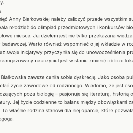
y.
a
ięć Anny Białkowskiej należy zaliczyć przede wszystkim su
ła młodzież do olimpiad przedmiotowych i konkursów biolo
łowe miejsca. Jej dziełem jest nie tylko przekazana wiedza
 badawczej. Warto również wspomnieć o jej wkładzie w roz
ez swoje inicjatywy przyczyniła się do unowocześnienia pr
zaangażowany nauczyciel jest w stanie zmienić oblicze loka
iałkowska zawsze ceniła sobie dyskrecję. Jako osoba pu
zielać życie zawodowe od rodzinnego. Wiadomo, że jest os
zających poza biologię – pasjonuje się literaturą, histori
tury. Jej życie codzienne to balans między obowiązkami
 To właśnie rodzina stanowi dla niej oparcie, które pozw
agoga.