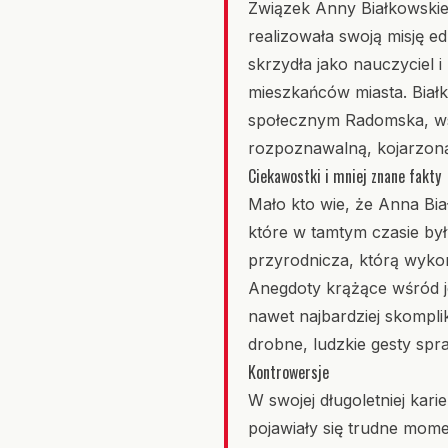
Związek Anny Białkowskiej
realizowała swoją misję e
skrzydła jako nauczyciel 
mieszkańców miasta. Białk
społecznym Radomska, wspi
rozpoznawalną, kojarzon
Ciekawostki i mniej znane fakty
Mało kto wie, że Anna Bi
które w tamtym czasie były
przyrodnicza, którą wykor
Anegdoty krążące wśród je
nawet najbardziej skompl
drobne, ludzkie gesty spr
Kontrowersje
W swojej długoletniej kari
pojawiały się trudne mom