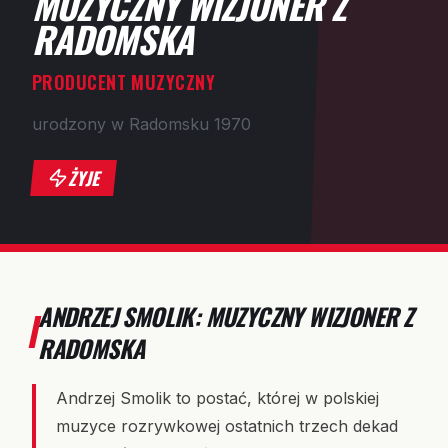
MUZYCZNY WIZJONER Z
RADOMSKA
PRODUCENT MUZYCZNY
urodzony w Radomsku 1970
ŻYJE
ANDRZEJ SMOLIK: MUZYCZNY WIZJONER Z
RADOMSKA
Andrzej Smolik to postać, której w polskiej
muzyce rozrywkowej ostatnich trzech dekad