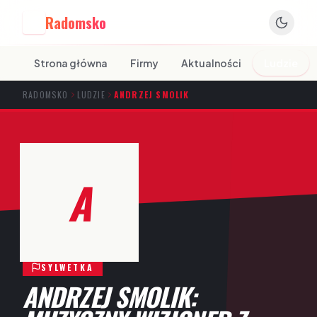
Radomsko
R
Strona główna
Firmy
Aktualności
Ludzie
RADOMSKO
LUDZIE
ANDRZEJ SMOLIK
A
SYLWETKA
ANDRZEJ SMOLIK: