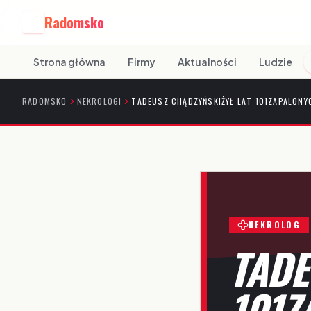
Radomsko
R
Strona główna
Firmy
Aktualności
Ludzie
RADOMSKO
NEKROLOGI
TADEUSZ CHĄDZYŃSKIŻYŁ LAT 101ZAPALONYC
NEKROLOG
TADE
101Z