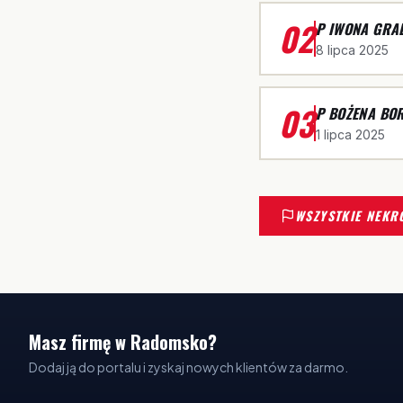
02
P IWONA GRA
8 lipca 2025
03
P BOŻENA BO
1 lipca 2025
WSZYSTKIE NEKR
Masz firmę w Radomsko?
Dodaj ją do portalu i zyskaj nowych klientów za darmo.