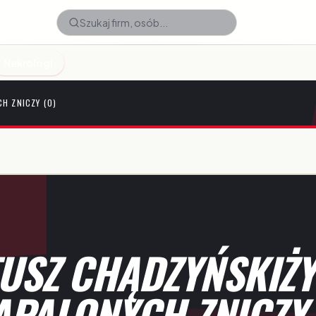
Nekrologi
H ZNICZY (0)
USZ CHĄDZYŃSKIŻY
APALONYCH ZNICZY 