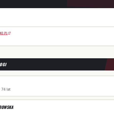
KO.PL
OGI
 74 lat
BOWSKA