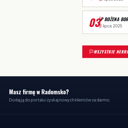
03
P BOŻENA BO
1 lipca 2025
WSZYSTKIE NEKR
Masz firmę w Radomsko?
Dodaj ją do portalu i zyskaj nowych klientów za darmo.