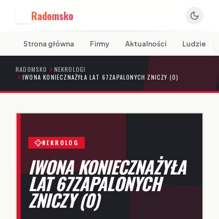
Radomsko
R
Strona główna
Firmy
Aktualności
Ludzie
RADOMSKO
NEKROLOGI
IWONA KONIECZNAŻYŁA LAT 67ZAPALONYCH ZNICZY (0)
NEKROLOG
IWONA KONIECZNAŻYŁA
LAT 67ZAPALONYCH
ZNICZY (0)