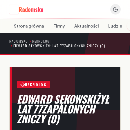
Radomsko
R
Strona główna
Firmy
Aktualności
Ludzie
RADOMSKO
NEKROLOGI
EDWARD SĘKOWSKIŻYŁ LAT 77ZAPALONYCH ZNICZY (0)
NEKROLOG
EDWARD SĘKOWSKIŻYŁ
LAT 77ZAPALONYCH
ZNICZY (0)