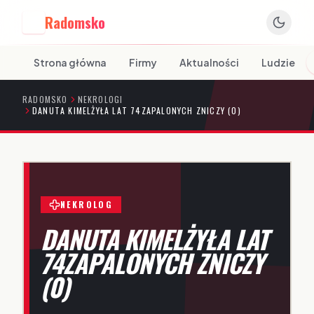
Radomsko
R
Strona główna
Firmy
Aktualności
Ludzie
RADOMSKO
NEKROLOGI
DANUTA KIMELŻYŁA LAT 74ZAPALONYCH ZNICZY (0)
NEKROLOG
DANUTA KIMELŻYŁA LAT
74ZAPALONYCH ZNICZY
(0)