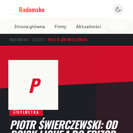
Radomsko
R
Strona główna
Firmy
Aktualności
Ludzie
RADOMSKO
LUDZIE
PIOTR ŚWIERCZEWSKI
P
SYLWETKA
PIOTR ŚWIERCZEWSKI: OD