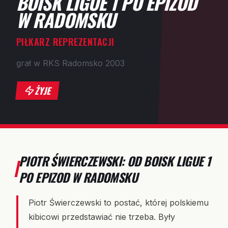
BOISK LIGUE 1 PO EPIZOD
W RADOMSKU
PIŁKARZ REPREZENTACJI
grał w RKS Radomsko 2003
ŻYJE
PIOTR ŚWIERCZEWSKI: OD BOISK LIGUE 1
PO EPIZOD W RADOMSKU
Piotr Świerczewski to postać, której polskiemu
kibicowi przedstawiać nie trzeba. Były